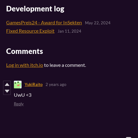
Development log
GamesPreis24 - Award for InSekten
May 22, 2024
Fixed Resource Exploit
Jan 11, 2024
Comments
Log in with itch.io
to leave a comment.
YukiRaito
2 years ago
UwU <3
Reply