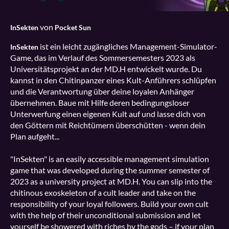
von
InSekten
Pocket Sun
ist ein leicht zugängliches Management-Simulator-
InSekten
Game, das im Verlauf des Sommersemesters 2023 als
Universitätsprojekt an der MD.H entwickelt wurde. Du
kannst in den Chitinpanzer eines Kult-Anführers schlüpfen
und die Verantwortung über deine loyalen Anhänger
übernehmen. Baue mit Hilfe deren bedingungsloser
Unterwerfung einen eigenen Kult auf und lasse dich von
den Göttern mit Reichtümern überschütten - wenn dein
Plan aufgeht...
"InSekten" is an easily accessible management simulation
game that was developed during the summer semester of
2023 as a university project at MD.H. You can slip into the
chitinous exoskeleton of a cult leader and take on the
responsibility of your loyal followers. Build your own cult
with the help of their unconditional submission and let
yourself be showered with riches by the gods – if your plan